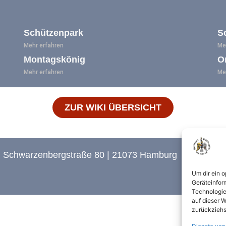
Schützenpark
S
Mehr erfahren
Me
Montagskönig
O
Mehr erfahren
Me
ZUR WIKI ÜBERSICHT
e | Schwarzenbergstraße 80 | 21073 Hamburg
Um dir ein 
Geräteinfor
Technologie
auf dieser W
zurückziehs