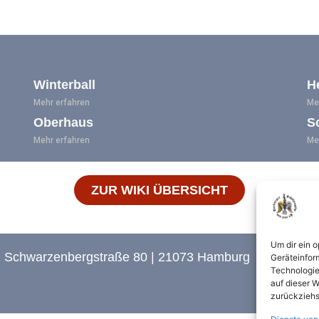
Winterball
H
Mehr erfahren
Me
Oberhaus
S
Mehr erfahren
Me
ZUR WIKI ÜBERSICHT
Um dir ein 
e | Schwarzenbergstraße 80 | 21073 Hamburg
Geräteinfor
Technologie
auf dieser W
zurückziehs