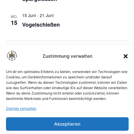
15 Juni
-
21 Juni
MO.
15
Vogelschießen
Veranstaltungen
Veran
Vorherige
Heute
Nächste
Zustimmung verwalten
Kalender abonnieren
Um dir ein optimales Erlebnis zu bieten, verwenden wir Technologien wie
Cookies, um Geräteinformationen zu speichern und/oder darauf
zuzugreifen. Wenn du diesen Technologien zustimmst, können wir Daten
wie das Surfverhalten oder eindeutige IDs auf dieser Website verarbeiten.
Wenn du deine Zustimmung nicht erteilst oder zurückziehst, können
bestimmte Merkmale und Funktionen beeinträchtigt werden.
Dienste verwalten
Akzeptieren
Harburger Schützengilde Geschäftsstelle |