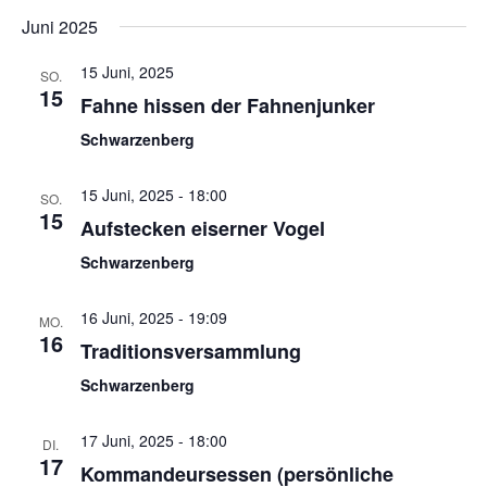
Datum
An
Such
wählen.
Juni 2025
Na
und
15 Juni, 2025
SO.
15
Ansic
Fahne hissen der Fahnenjunker
Navig
Schwarzenberg
15 Juni, 2025 - 18:00
SO.
15
Aufstecken eiserner Vogel
Schwarzenberg
16 Juni, 2025 - 19:09
MO.
16
Traditionsversammlung
Schwarzenberg
17 Juni, 2025 - 18:00
DI.
17
Kommandeursessen (persönliche