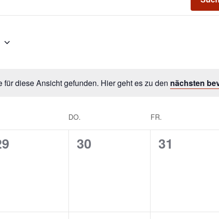
6
 für diese Ansicht gefunden. Hier geht es zu den
nächsten be
DO.
FR.
0
0
0
29
30
31
gen,
Veranstaltungen,
Veranstaltungen,
Veransta