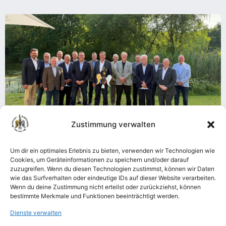
Zustimmung verwalten
Neuer König der Vereinigung der ehemaligen
Könige der Harburger Schützengilde:
Um dir ein optimales Erlebnis zu bieten, verwenden wir Technologien wie
Cookies, um Geräteinformationen zu speichern und/oder darauf
Michael Diekhoff löst Alfred Gögel ab
zuzugreifen. Wenn du diesen Technologien zustimmst, können wir Daten
Mehr lesen
wie das Surfverhalten oder eindeutige IDs auf dieser Website verarbeiten.
Wenn du deine Zustimmung nicht erteilst oder zurückziehst, können
bestimmte Merkmale und Funktionen beeinträchtigt werden.
ZUR NEWS ÜBERSICHT
Dienste verwalten