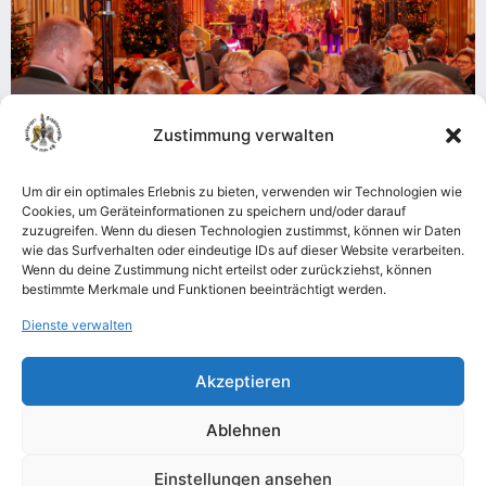
Zustimmung verwalten
Rauschendes Fest: Schützengilde feiert den
Um dir ein optimales Erlebnis zu bieten, verwenden wir Technologien wie
Cookies, um Geräteinformationen zu speichern und/oder darauf
Winterball
zuzugreifen. Wenn du diesen Technologien zustimmst, können wir Daten
Mehr lesen
wie das Surfverhalten oder eindeutige IDs auf dieser Website verarbeiten.
Wenn du deine Zustimmung nicht erteilst oder zurückziehst, können
bestimmte Merkmale und Funktionen beeinträchtigt werden.
ZUR NEWS ÜBERSICHT
Dienste verwalten
Akzeptieren
Harburger Schützengilde Geschäftsstelle |
Ablehnen
Schwarzenbergstraße 80 | 21073 Hamburg
info@hsg1528.de
Einstellungen ansehen