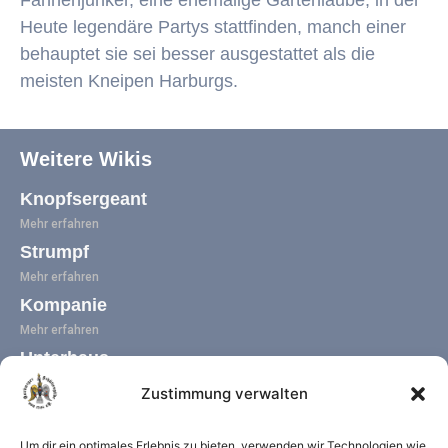
Fahnenjunker, eine ehemalige Gartenlaube, in der
Heute legendäre Partys stattfinden, manch einer
behauptet sie sei besser ausgestattet als die
meisten Kneipen Harburgs.
Weitere Wikis
Knopfsergeant
Mehr erfahren
Strumpf
Mehr erfahren
Kompanie
Mehr erfahren
Unterhaus
Mehr erfahren
Zustimmung verwalten
Fahnen
Mehr erfahren
Um dir ein optimales Erlebnis zu bieten, verwenden wir Technologien wie