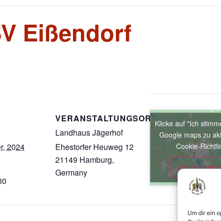
SV Eißendorf
VERANSTALTUNGSORT
Klicke auf "Ich stimm
Landhaus Jägerhof
Google maps zu akt
Cookie-Richtli
r, 2024
Ehestorfer Heuweg 12
21149 Hamburg
,
Ich stimme 
Germany
Google Karte
30
anzeigen
Um dir ein 